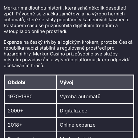
Merkur má dlouhou historii, která sahá několik desetiletí
zpět. Původně se značka zaměřovala na výrobu herních
automatů, které se staly populární v kamenných kasinech.
Postupem času se přizpůsobila digitálním trendům a
vstoupila do online prostředí.
Expanze na český trh byla logickým krokem, protože Česká
republika nabízí stabilní a regulované prostředí pro
hazardní hry. Merkur Casino přizpůsobilo své služby
místním požadavkům a vytvořilo platformu, která odpovídá
očekáváním hráčů.
Období
Vývoj
1970–1990
Výroba automatů
2000+
Digitalizace
2018+
Online expanze