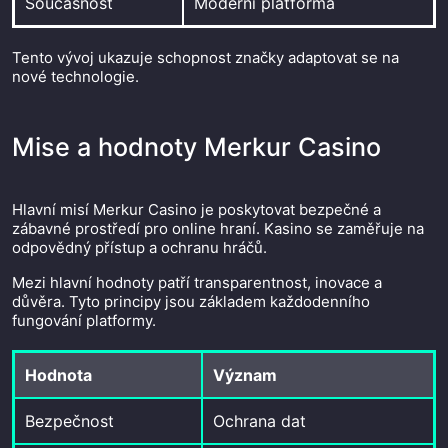
Současnost
Moderní platforma
Tento vývoj ukazuje schopnost značky adaptovat se na
nové technologie.
Mise a hodnoty Merkur Casino
Hlavní misí Merkur Casino je poskytovat bezpečné a
zábavné prostředí pro online hraní. Kasino se zaměřuje na
odpovědný přístup a ochranu hráčů.
Mezi hlavní hodnoty patří transparentnost, inovace a
důvěra. Tyto principy jsou základem každodenního
fungování platformy.
Hodnota
Význam
Bezpečnost
Ochrana dat