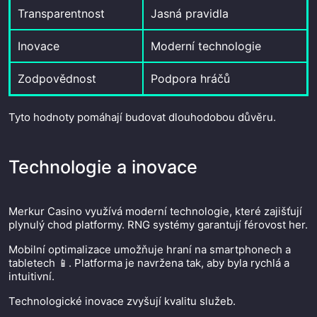
Transparentnost
Jasná pravidla
Inovace
Moderní technologie
Zodpovědnost
Podpora hráčů
Tyto hodnoty pomáhají budovat dlouhodobou důvěru.
Technologie a inovace
Merkur Casino využívá moderní technologie, které zajišťují
plynulý chod platformy. RNG systémy garantují férovost her.
Mobilní optimalizace umožňuje hraní na smartphonech a
tabletech 📱. Platforma je navržena tak, aby byla rychlá a
intuitivní.
Technologické inovace zvyšují kvalitu služeb.